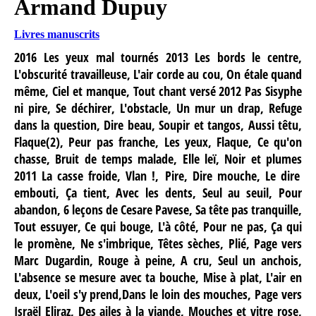
Armand Dupuy
Livres manuscrits
2016
Les yeux mal tournés
2013
Les bords le centre,
L'obscurité travailleuse, L'air corde au cou, On étale quand
même, Ciel et manque, Tout chant versé
2012
Pas Sisyphe
ni pire, Se déchirer, L'obstacle, Un mur un drap, Refuge
dans la question, Dire beau, Soupir et tangos, Aussi têtu,
Flaque(2), Peur pas franche, Les yeux, Flaque, Ce qu'on
chasse, Bruit de temps malade, Elle leï, Noir et plumes
2011
La casse froide, Vlan !,
Pire, Dire mouche, Le dire
embouti, Ça tient, Avec les dents, Seul au seuil, Pour
abandon, 6 leçons de Cesare Pavese, Sa tête pas tranquille,
Tout essuyer, Ce qui bouge, L'à côté, Pour ne pas, Ça qui
le
promène, Ne s'imbrique, Têtes sèches, Plié, Page vers
Marc Dugardin, Rouge à peine, A cru, Seul un anchois,
L'absence se mesure avec ta bouche, Mise à plat, L'air en
deux, L'oeil s'y prend,Dans le loin des mouches, Page vers
Israël Eliraz, Des ailes à la viande, Mouches et vitre rose,